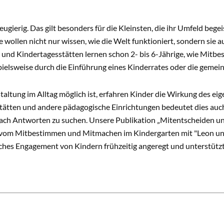
LTEN IN DER KITA
eugierig. Das gilt besonders für die Kleinsten, die ihr Umfeld beg
e wollen nicht nur wissen, wie die Welt funktioniert, sondern sie 
 und Kindertagesstätten lernen schon 2- bis 6-Jährige, wie Mitb
ielsweise durch die Einführung eines Kinderrates oder die gemei
ltung im Alltag möglich ist, erfahren Kinder die Wirkung des eig
tätten und andere pädagogische Einrichtungen bedeutet dies auc
ch Antworten zu suchen. Unsere Publikation „Mitentscheiden und
vom Mitbestimmen und Mitmachen im Kindergarten mit "Leon und
liches Engagement von Kindern frühzeitig angeregt und unterstütz