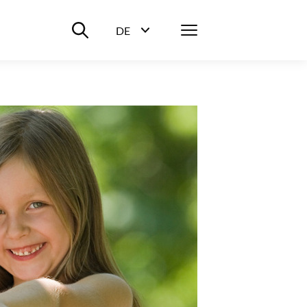
Suche ein-/ausblenden
Menü
DE
Sprachwahl ein-/ausblenden