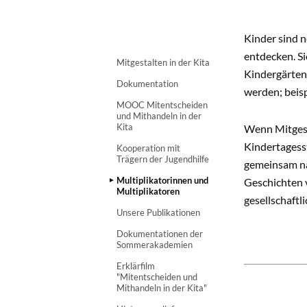
MITGESTA
Kinder sind n
entdecken. Si
Mitgestalten in der Kita
Kindergärten
Dokumentation
werden; beisp
MOOC Mitentscheiden
und Mithandeln in der
Kita
Wenn Mitgesta
Kindertagess
Kooperation mit
Trägern der Jugendhilfe
gemeinsam na
Multiplikatorinnen und
Geschichten 
Multiplikatoren
gesellschaft
Unsere Publikationen
Dokumentationen der
Sommerakademien
Erklärfilm
"Mitentscheiden und
Mithandeln in der Kita"