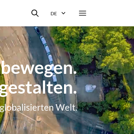
Suche ein-/ausblenden
Menü
DE
Sprachwahl ein-/ausblenden
 bewegen.
gestalten.
 globalisierten Welt.