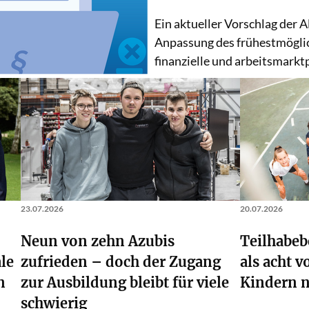
Ein aktueller Vorschlag der 
Anpassung des frühestmöglic
finanzielle und arbeitsmarkt
23.07.2026
20.07.2026
Neun von zehn Azubis
Teilhabeb
ale
zufrieden – doch der Zugang
als acht 
n
zur Ausbildung bleibt für viele
Kindern n
Weiterlesen
schwierig