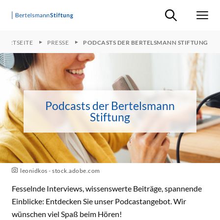
Suche ein-/ausb
Men
STARTSEITE
PRESSE
PODCASTS DER BERTELSMANN STIFTUNG
Podcasts der Bertelsmann
Stiftung
leonidkos - stock.adobe.com
Fesselnde Interviews, wissenswerte Beiträge, spannende
Einblicke: Entdecken Sie unser Podcastangebot. Wir
wünschen viel Spaß beim Hören!