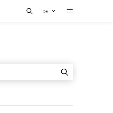
Suche ein-/ausblenden
Menü
DE
Sprachwahl ein-/ausblenden