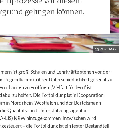
ernprozesse vor diesem
rgrund gelingen können.
© Veit Mette
mmern ist groß. Schulen und Lehrkräfte stehen vor der
 Jugendlichen in ihrer Unterschiedlichkeit gerecht zu
nchancen zu eröffnen. „Vielfalt fördern“ ist
abei zu helfen. Die Fortbildung ist in Kooperation
um in Nordrhein-Westfalen und der Bertelsmann
 die Qualitäts- und Unterstützungsagentur –
QUA-LiS) NRW hinzugekommen. Inzwischen wird
s gesteuert – die Fortbildung ist ein fester Bestandteil