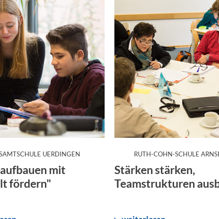
:
SAMTSCHULE UERDINGEN
RUTH-COHN-SCHULE ARNS
 aufbauen mit
Stärken stärken,
lt fördern"
Teamstrukturen aus