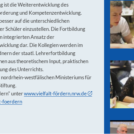
g ist die Weiterentwicklung des
 Förderung und Kompetenzentwicklung.
besser auf die unterschiedlichen
r Schüler einzustellen. Die Fortbildung
en integrierten Ansatz der
icklung dar. Die Kollegien werden im
dnern der staatl. Lehrerfortbildung
hen aus theoretischem Input, praktischen
ung des Unterrichts.
es nordrhein-westfälischen Ministeriums für
tiftung.
dern" unter
www.vielfalt-fördern.nrw.de
t-foerdern