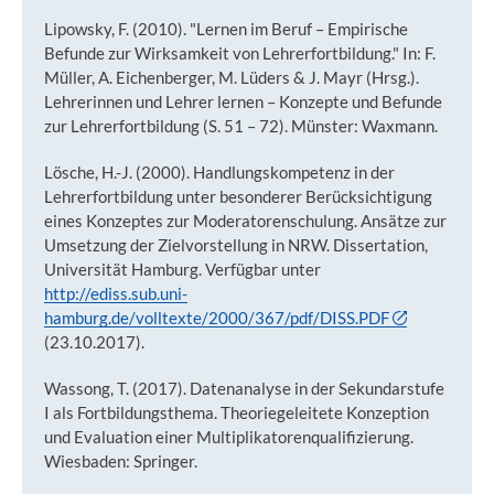
Lipowsky, F. (2010). "Lernen im Beruf – Empirische
Befunde zur Wirksamkeit von Lehrerfortbildung." In: F.
Müller, A. Eichenberger, M. Lüders & J. Mayr (Hrsg.).
Lehrerinnen und Lehrer lernen – Konzepte und Befunde
zur Lehrerfortbildung (S. 51 – 72). Münster: Waxmann.
Lösche, H.-J. (2000). Handlungskompetenz in der
Lehrerfortbildung unter besonderer Berücksichtigung
eines Konzeptes zur Moderatorenschulung. Ansätze zur
Umsetzung der Zielvorstellung in NRW. Dissertation,
Universität Hamburg. Verfügbar unter
http://ediss.sub.uni-
hamburg.de/volltexte/2000/367/pdf/DISS.PDF
(23.10.2017).
Wassong, T. (2017). Datenanalyse in der Sekundarstufe
I als Fortbildungsthema. Theoriegeleitete Konzeption
und Evaluation einer Multiplikatorenqualifizierung.
Wiesbaden: Springer.