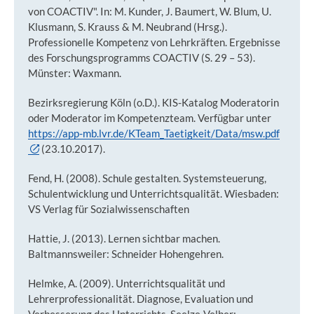
von COACTIV". In: M. Kunder, J. Baumert, W. Blum, U.
Klusmann, S. Krauss & M. Neubrand (Hrsg.).
Professionelle Kompetenz von Lehrkräften. Ergebnisse
des Forschungsprogramms COACTIV (S. 29 – 53).
Münster: Waxmann.
Bezirksregierung Köln (o.D.). KIS-Katalog Moderatorin
oder Moderator im Kompetenzteam. Verfügbar unter
https://app-mb.lvr.de/KTeam_Taetigkeit/Data/msw.pdf
(23.10.2017).
Fend, H. (2008). Schule gestalten. Systemsteuerung,
Schulentwicklung und Unterrichtsqualität. Wiesbaden:
VS Verlag für Sozialwissenschaften
Hattie, J. (2013). Lernen sichtbar machen.
Baltmannsweiler: Schneider Hohengehren.
Helmke, A. (2009). Unterrichtsqualität und
Lehrerprofessionalität. Diagnose, Evaluation und
Verbesserung des Unterrichts. Seelze-Velber: