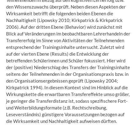
Teilnehmenden in Bezug auf den kognitiven Lernerfolg bzw.
den Wissenszuwachs überprüft. Neben diesen Aspekten der
Wirksamkeit betrifft die folgenden beiden Ebenen die
Nachhaltigkeit (Lipowsky 2010; Kirkpatrick & Kirkpatrick
2006). Auf der dritten Ebene (Behavior) wird zunächst mit
Blick auf Veränderungen im beobachtbaren Lehrerhandeln der
Transfererfolg im Sinne von Aktivitäten der Teilnehmenden
entsprechend der Trainingsinhalte untersucht. Zuletzt wird
auf der vierten Ebene (Results) die Entwicklung der
betreffenden Schülerinnen und Schüler fokussiert. Hier wird
der (positive) Niederschlag des Transfers der Trainingsinhalte
seitens der Teilnehmenden in der Organisationspraxis bzw. in
den Organisationsergebnissen geprüft (Lipowsky 2004;
Kirkpatrick 1994). In diesem Kontext sind im Hinblick auf die
Wirkungskette die erwartbaren Transfereffekte umso größer,
je geringer die Transferdistanz ist, sodass spezifischere Fort-
und Weiterbildungsformate (z.B. Rechtschreibung,
Leseverständnis) günstigere Voraussetzungen bezogen auf
die Wirksamkeit und Nachhaltigkeit aufweisen dürften.