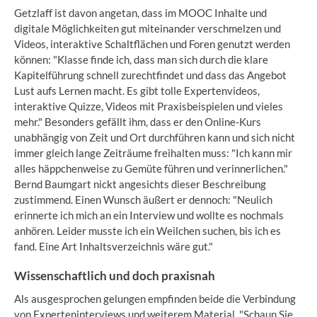
Getzlaff ist davon angetan, dass im MOOC Inhalte und
digitale Möglichkeiten gut miteinander verschmelzen und
Videos, interaktive Schaltflächen und Foren genutzt werden
können: "Klasse finde ich, dass man sich durch die klare
Kapitelführung schnell zurechtfindet und dass das Angebot
Lust aufs Lernen macht. Es gibt tolle Expertenvideos,
interaktive Quizze, Videos mit Praxisbeispielen und vieles
mehr." Besonders gefällt ihm, dass er den Online-Kurs
unabhängig von Zeit und Ort durchführen kann und sich nicht
immer gleich lange Zeiträume freihalten muss: "Ich kann mir
alles häppchenweise zu Gemüte führen und verinnerlichen."
Bernd Baumgart nickt angesichts dieser Beschreibung
zustimmend. Einen Wunsch äußert er dennoch: "Neulich
erinnerte ich mich an ein Interview und wollte es nochmals
anhören. Leider musste ich ein Weilchen suchen, bis ich es
fand. Eine Art Inhaltsverzeichnis wäre gut."
Wissenschaftlich und doch praxisnah
Als ausgesprochen gelungen empfinden beide die Verbindung
von Experteninterviews und weiterem Material. "Schaun Sie