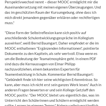
Perspektivwechsel nennt – dieser MOOC ermöglicht mir die
Auseinandersetzung mit meinen eigenen Überzeugungen. Und
das im geschützten Raum der Kursumgebung, ohne dass ich
mich direkt jemandem gegenüber erklären oder rechtfertigen
muss."
"Diese Form der Selbstreflexion kann sich positiv auf
anschließende Schulentwicklungsgespräche im Kollegium
auswirken", weiß Bernd Baumgart. Daher empfindet er die im
MOOC enthaltenen "Ergänzenden Informationen", pointierte
Dokumente zu den Kapiteln, als sehr wertvoll. Etwa wenn es
um die Bedeutung der Teamatmosphäre geht. In einem PDF
sind dazu die Kernaussagen von Elmar Philipp
nachzuvollziehen, einem bekannten Experten für
Teamentwicklung in Schule. Kommentar Bernd Baumgart:
"Gebündelt finde ich hier seine wichtigsten Erkenntnisse. So
kann, aber muss ich nicht erst sein ganzes Werk lesen." Auch in
anderen Fragen bewerten er und sein Kollege Getzlaff den
MOOC positiv: "Der MOOC bietet uns eigentlich das, was im
Unterricht den Schülerinnen und Schülern ermöglicht werden
sollte: Lernen im eigenen Tempo." Nahezu selbstverständlich