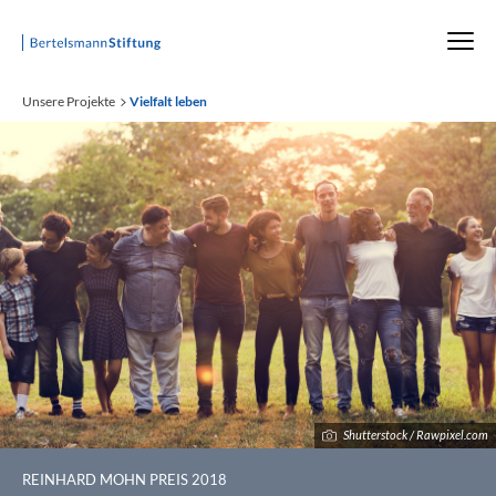
Startseite
Unsere Projekte
Vielfalt leben
Shutterstock / Rawpixel.com
:
REINHARD MOHN PREIS 2018