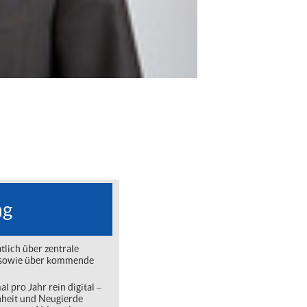
ng
lich über zentrale
ng sowie über kommende
l pro Jahr rein digital ‒
nheit und Neugierde