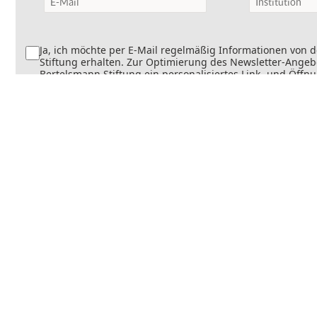
Ja, ich möchte per E-Mail regelmäßig Informationen von 
Stiftung erhalten. Zur Optimierung des Newsletter-Angebo
Bertelsmann Stiftung ein personalisiertes Link- und Öffn
Dabei wird erfasst, welche Inhalte geöffnet und welche Li
werden. Die Newsletter können teilweise personalisiert v
Die Einwilligung kann jederzeit mit Wirkung für die Zukun
werden. Weitere Informationen finden Sie in
unseren
Datenschutzinformationen
.
Senden