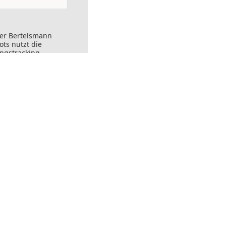
der Bertelsmann
ts nutzt die
ungstracking.
nks angeklickt
ersendet werden.
ft widerrufen