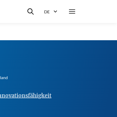
Suche ein-/ausblenden
Menü
DE
Sprachwahl ein-/ausblenden
hland
nnovationsfähigkeit