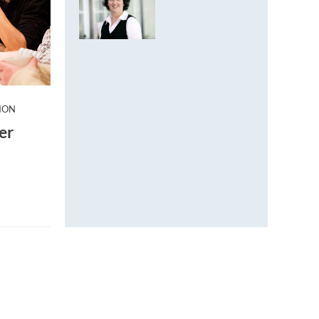
:
ION
er