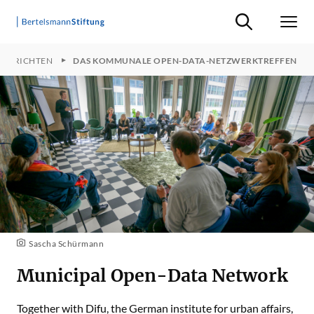
Suche ein-/ausb
Men
ACHRICHTEN
DAS KOMMUNALE OPEN-DATA-NETZWERKTREFFEN
Sascha Schürmann
Municipal Open-Data Network
Together with Difu, the German institute for urban affairs,