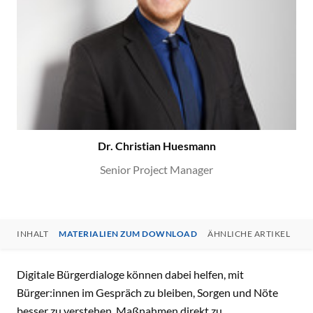
Dr. Christian Huesmann
Senior Project Manager
INHALT
MATERIALIEN ZUM DOWNLOAD
ÄHNLICHE ARTIKEL
HI
INHALT
Digitale Bürgerdialoge können dabei helfen, mit
Bürger:innen im Gespräch zu bleiben, Sorgen und Nöte
besser zu verstehen, Maßnahmen direkt zu