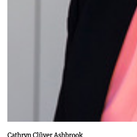
Cathryn Clüver Ashbrook