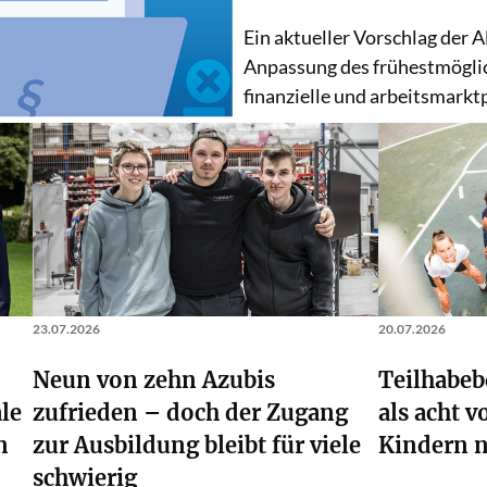
Ein aktueller Vorschlag der 
Anpassung des frühestmöglic
finanzielle und arbeitsmarkt
23.07.2026
20.07.2026
Neun von zehn Azubis
Teilhabeb
ale
zufrieden – doch der Zugang
als acht 
n
zur Ausbildung bleibt für viele
Kindern n
Weiterlesen
schwierig