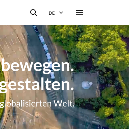
Suche ein-/ausblenden
Menü
DE
Sprachwahl ein-/ausblenden
 bewegen.
gestalten.
 globalisierten Welt.