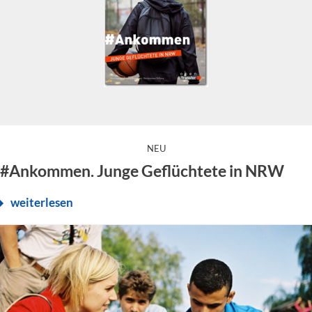
:
NEU
Das E-Book „#Ankommen. Junge Geflüchtete in NRW“ ist ferti
#Ankommen. Junge Geflüchtete in NRW
weiterlesen