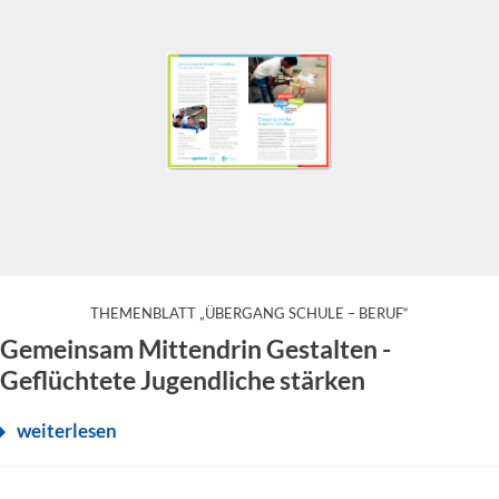
:
THEMENBLATT „ÜBERGANG SCHULE – BERUF“
Junge Geflüchtete stehen vor der großen Herausforderung, sich
Gemeinsam Mittendrin Gestalten -
Geflüchtete Jugendliche stärken
weiterlesen