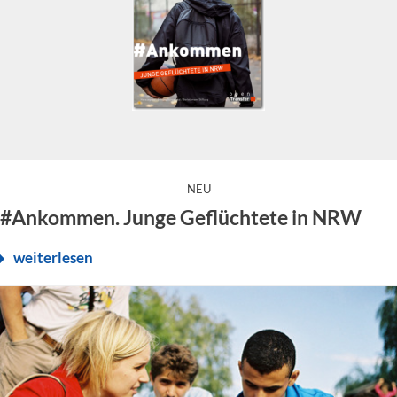
:
NEU
Das E-Book „#Ankommen. Junge Geflüchtete in NRW“ ist ferti
#Ankommen. Junge Geflüchtete in NRW
weiterlesen