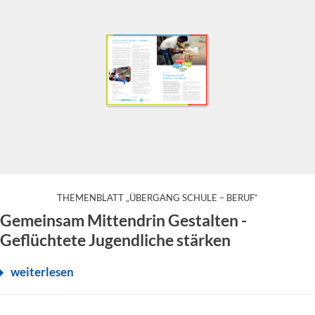
:
THEMENBLATT „ÜBERGANG SCHULE – BERUF“
Junge Geflüchtete stehen vor der großen Herausforderung, sich
Gemeinsam Mittendrin Gestalten -
Geflüchtete Jugendliche stärken
weiterlesen