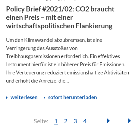
Policy Brief #2021/02: CO2 braucht
einen Preis – mit einer
wirtschaftspolitischen Flankierung
Um den Klimawandel abzubremsen, ist eine
Verringerung des Ausstoßes von
Treibhausgasemissionen erforderlich. Ein effektives
Instrument hierfür ist ein höherer Preis für Emissionen.
Ihre Verteuerung reduziert emissionshaltige Aktivitäten
und erhöht die Anreize, die...
weiterlesen
sofort herunterladen
Seite:
Seite:
Seite:
Seite:
Seite:
1
2
3
4