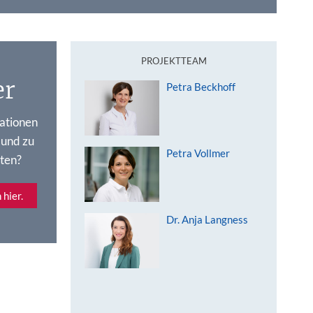
PROJEKTTEAM
er
Petra Beckhoff
ationen
 und zu
Petra Vollmer
ten?
 hier.
Dr. Anja Langness