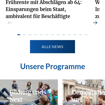
Frührente mit Abschlägen ab 64:
Welt
Einsparungen beim Staat,
Inte
ambivalent für Beschäftigte
zu G
Weiterlesen
Weite
ALLE NEWS
Unsere Programme
Bildung und
Demokratie
Next
und