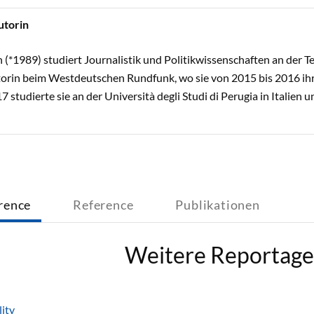
utorin
 (*1989) studiert Journalistik und Politikwissenschaften an der
utorin beim Westdeutschen Rundfunk, wo sie von 2015 bis 2016 ihr
17 studierte sie an der Università degli Studi di Perugia in Italie
rence
Reference
Publikationen
Weitere Reportag
lity