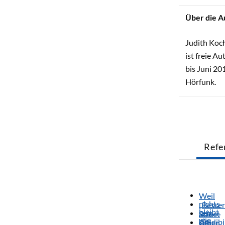
Über die A
Judith Koch
ist freie A
bis Juni 20
Hörfunk.
Refe
Weil
nichts
„Besser
bleibt,
sein
Street
wie
als
Credibi
Leben