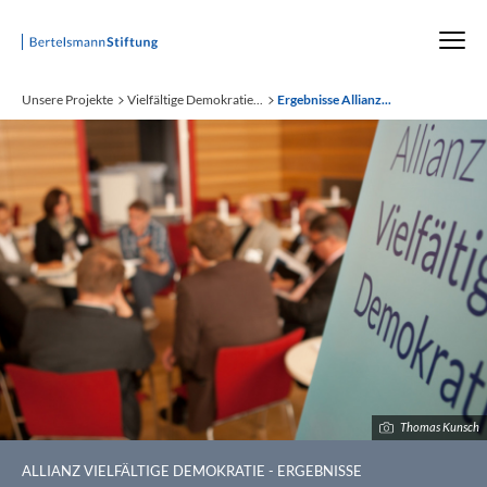
Startseite
Unsere Projekte
Vielfältige Demokratie...
Ergebnisse Allianz...
Thomas Kunsch
:
ALLIANZ VIELFÄLTIGE DEMOKRATIE - ERGEBNISSE