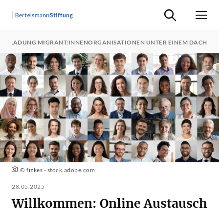
Suche ein-/ausb
Men
EINLADUNG MIGRANT:INNENORGANISATIONEN UNTER EINEM DACH
© fizkes - stock.adobe.com
28.05.2025
Willkommen: Online Austausch