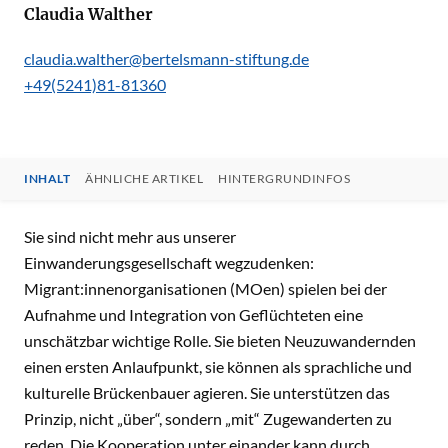
Claudia Walther
claudia.walther@bertelsmann-stiftung.de
+49(5241)81-81360
INHALT
ÄHNLICHE ARTIKEL
HINTERGRUNDINFOS
INHALT
Sie sind nicht mehr aus unserer
Einwanderungsgesellschaft wegzudenken:
Migrant:innenorganisationen (MOen) spielen bei der
Aufnahme und Integration von Geflüchteten eine
unschätzbar wichtige Rolle. Sie bieten Neuzuwandernden
einen ersten Anlaufpunkt, sie können als sprachliche und
kulturelle Brückenbauer agieren. Sie unterstützen das
Prinzip, nicht „über“, sondern „mit“ Zugewanderten zu
reden. Die Kooperation unter einander kann durch