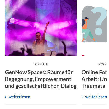
:
FORMATE
ZOOM
GenNow Spaces: Räume für
Online For
Begegnung, Empowerment
Arbeit: Un
und gesellschaftlichen Dialog
Traumata
weiterlesen
weiterlesen