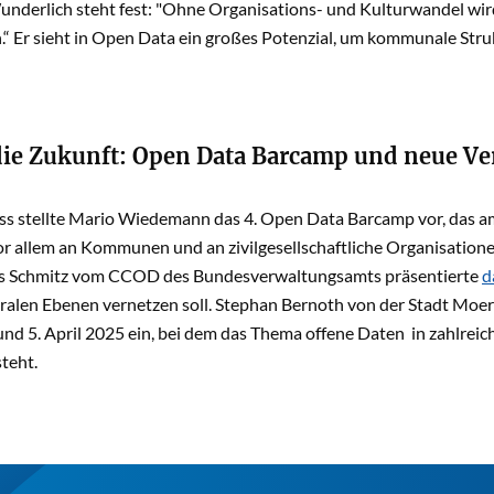
underlich steht fest: "Ohne Organisations- und Kulturwandel w
.“ Er sieht in Open Data ein großes Potenzial, um kommunale Stru
 die Zukunft: Open Data Barcamp und neue V
 stellte Mario Wiedemann das 4. Open Data Barcamp vor, das am 9.
vor allem an Kommunen und an zivilgesellschaftliche Organisation
s Schmitz vom CCOD des Bundesverwaltungsamts präsentierte
d
eralen Ebenen vernetzen soll. Stephan Bernoth von der Stadt Moe
und 5. April 2025 ein, bei dem das Thema offene Daten in zahlre
teht.