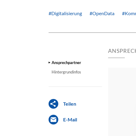
#Digitalisierung
#OpenData
#Kom
ANSPREC
Ansprechpartner
Hintergrundinfos
Teilen
E-Mail