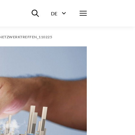
Suche ein-/ausblenden
Menü
DE
Sprachwahl ein-/ausblenden
-NETZWERKTREFFEN_110225