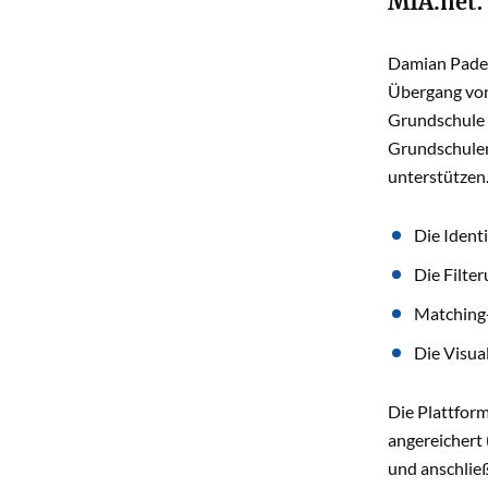
MIA.net:
Damian Padert
Übergang von 
Grundschule –
Grundschulen
unterstützen.
Die Ident
Die Filte
Matching-
Die Visua
Die Plattfor
angereichert
und anschließ