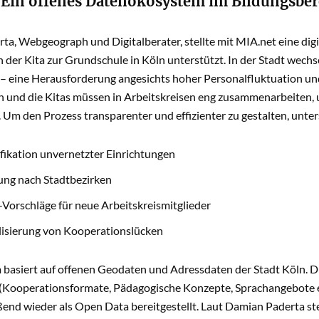
 Ein offenes Datenökosystem im Bildungsber
a, Webgeograph und Digitalberater, stellte mit MIA.net eine digi
der Kita zur Grundschule in Köln unterstützt. In der Stadt wechsel
 eine Herausforderung angesichts hoher Personalfluktuation und 
 und die Kitas müssen in Arbeitskreisen eng zusammenarbeiten, 
 Um den Prozess transparenter und effizienter zu gestalten, unte
ifikation unvernetzter Einrichtungen
rung nach Stadtbezirken
Vorschläge für neue Arbeitskreismitglieder
lisierung von Kooperationslücken
m basiert auf offenen Geodaten und Adressdaten der Stadt Köln.
 (Kooperationsformate, Pädagogische Konzepte, Sprachangebote et
end wieder als Open Data bereitgestellt. Laut Damian Paderta ste