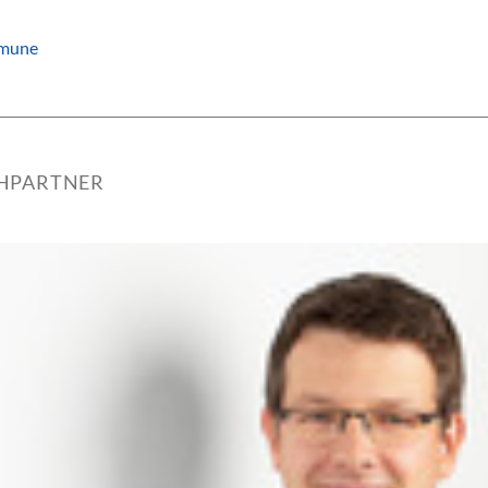
mune
HPARTNER