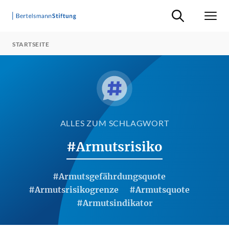
Suche ein-/ausb
Men
STARTSEITE
ALLES ZUM SCHLAGWORT
#Armutsrisiko
#Armutsgefährdungsquote
#Armutsrisikogrenze
#Armutsquote
#Armutsindikator