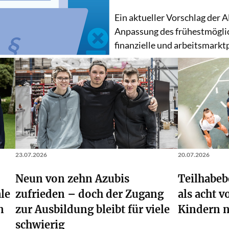
Ein aktueller Vorschlag der 
Anpassung des frühestmöglic
finanzielle und arbeitsmarkt
23.07.2026
20.07.2026
Neun von zehn Azubis
Teilhabeb
ale
zufrieden – doch der Zugang
als acht 
n
zur Ausbildung bleibt für viele
Kindern n
Weiterlesen
schwierig