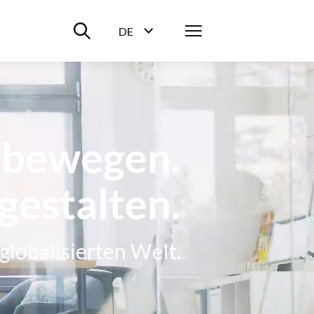
Suche ein-/ausblenden
Menü
DE
Sprachwahl ein-/ausblenden
 bewegen.
gestalten.
 globalisierten Welt.