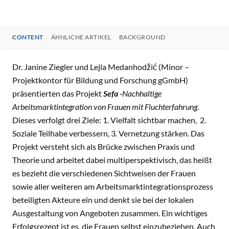
CONTENT
ÄHNLICHE ARTIKEL
BACKGROUND
CONTENT
Dr. Janine Ziegler und Lejla Medanhodžić (Minor –
Projektkontor für Bildung und Forschung gGmbH)
präsentierten das Projekt
Sefa -
Nachhaltige
Arbeitsmarktintegration von Frauen mit Fluchterfahrung
.
Dieses verfolgt drei Ziele: 1. Vielfalt sichtbar machen, 2.
Soziale Teilhabe verbessern, 3. Vernetzung stärken. Das
Projekt versteht sich als Brücke zwischen Praxis und
Theorie und arbeitet dabei multiperspektivisch, das heißt
es bezieht die verschiedenen Sichtweisen der Frauen
sowie aller weiteren am Arbeitsmarktintegrationsprozess
beteiligten Akteure ein und denkt sie bei der lokalen
Ausgestaltung von Angeboten zusammen. Ein wichtiges
Erfolgsrezept ist es, die Frauen selbst einzubeziehen. Auch