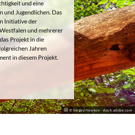
tigkeit und eine
rn und Jugendlichen. Das
Initiative der
-Westfalen und mehrerer
as Projekt in die
folgreichen Jahren
ent in diesem Projekt.
© Sergey Novikov - stock.adobe.com