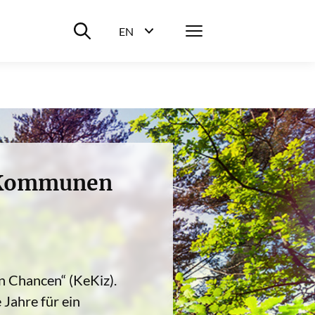
Suche ein-/ausblenden
Menü
EN
Sprachwahl ein-/ausblenden
! Kommunen
 Chancen“ (KeKiz).
 Jahre für ein