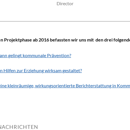
Director
THEMENSCHWERPUNKTE
en Projektphase ab 2016 befassten wir uns mit den drei folgen
ann gelingt kommunale Prävention?
 Hilfen zur Erziehung wirksam gestaltet?
eine kleinräumige, wirkungsorientierte Berichterstattung in Ko
NACHRICHTEN