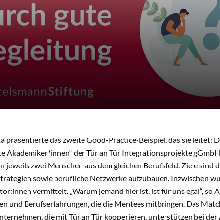
 präsentierte das zweite Good-Practice-Beispiel, das sie leitet: 
e Akademiker*innen“ der Tür an Tür Integrationsprojekte gGmbH. 
 jeweils zwei Menschen aus dem gleichen Berufsfeld. Ziele sind d
rategien sowie berufliche Netzwerke aufzubauen. Inzwischen wu
r:innen vermittelt. „Warum jemand hier ist, ist für uns egal“, so
nen und Berufserfahrungen, die die Mentees mitbringen. Das Matc
nternehmen, die mit Tür an Tür kooperieren, unterstützen bei de