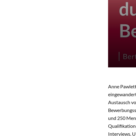
Anne Pawletta
eingewandert
Austausch von
Bewerbungsst
und 250 Mento
Qualifikatio
Interviews. U