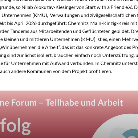
grunde, so Nilab Alokuzay-Kiesinger von Start with a Friend e.V.. 
n Unternehmen (KMU), Verwaltungen und zivilgesellschaftlichen 
ekt bis April 2026 durchgeführt: Chemnitz, Main-Kinzig-Kreis mit 
rden Tandems aus Mitarbeitenden und Geflüchteten gebildet. D
ie kleinen und mittleren Unternehmen (KMU) ist es, einen Mehrwe
„Wir übernehmen die Arbeit“, das ist das konkrete Angebot des Pr
ng sind zunächst isoliert, brauchen einfach noch Unterstützung, u
e für Unternehmen mit Aufwand verbunden. In Chemnitz unterst
 auch andere Kommunen von dem Projekt profitieren.