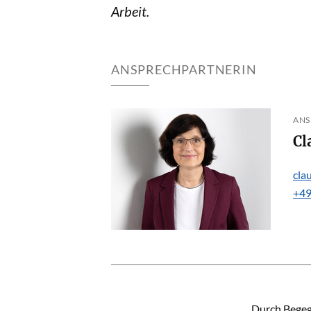
Arbeit.
ANSPRECHPARTNERIN
ANS
cla
+49
INHALT
„Durch Begeg