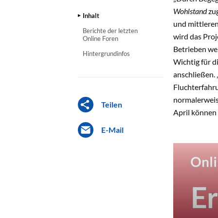
Wohlstand
zu
Inhalt
und mittlere
Berichte der letzten
wird das Proj
Online Foren
Betrieben we
Hintergrundinfos
Wichtig für d
anschließen. 
Fluchterfahru
normalerweis
Teilen
April können
E-Mail