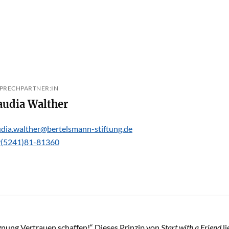
PRECHPARTNER:IN
Claudia Walther
udia.walther@bertelsmann-stiftung.de
(5241)81-81360
nung Vertrauen schaffen!“ Dieses Prinzip von
Start with a Friend
li