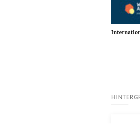
Internatio
HINTERG
Zugeh