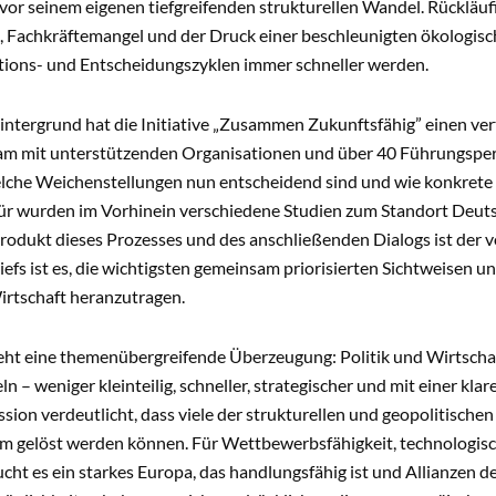
or seinem eigenen tiefgreifenden strukturellen Wandel. Rückläuf
, Fachkräftemangel und der Druck einer beschleunigten ökologisch
ations- und Entscheidungszyklen immer schneller werden.
ntergrund hat die Initiative „Zusammen Zukunftsfähig” einen vert
m mit unterstützenden Organisationen und über 40 Führungspers
welche Weichenstellungen nun entscheidend sind und wie konk
ür wurden im Vorhinein verschiedene Studien zum Standort Deut
Produkt dieses Prozesses und des anschließenden Dialogs ist der v
iefs ist es, die wichtigsten gemeinsam priorisierten Sichtweisen
irtschaft heranzutragen.
eht eine themenübergreifende Überzeugung: Politik und Wirtscha
 – weniger kleinteilig, schneller, strategischer und mit einer kla
ssion verdeutlicht, dass viele der strukturellen und geopolitisch
m gelöst werden können. Für Wettbewerbsfähigkeit, technologisch
ucht es ein starkes Europa, das handlungsfähig ist und Allianzen de