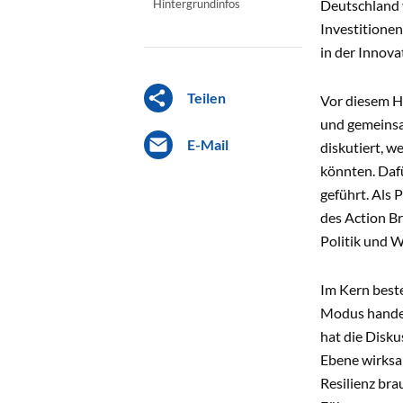
Hintergrundinfos
Deutschland v
Investitionen
in der Innov
Teilen
Vor diesem Hi
und gemeinsa
E-Mail
diskutiert, 
könnten. Daf
geführt. Als 
des Action Br
Politik und W
Im Kern best
Modus handeln
hat die Disku
Ebene wirksa
Resilienz bra