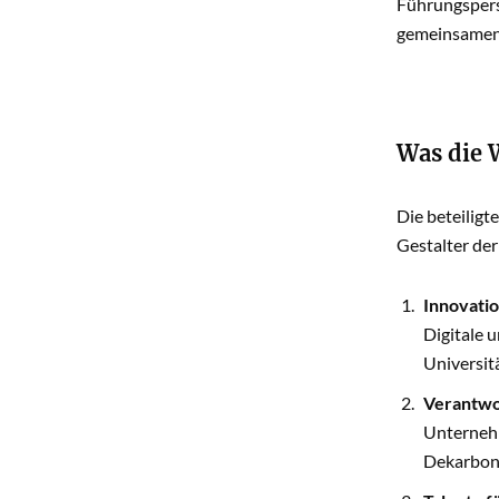
Führungspers
gemeinsamen 
Was die W
Die beteiligt
Gestalter der
Innovati
Digitale 
Universit
Verantwo
Unternehm
Dekarboni