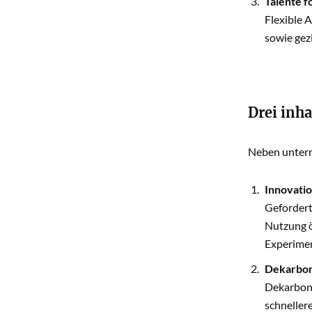
Talente f
Flexible 
sowie gez
Drei inha
Neben unterne
Innovatio
Gefordert
Nutzung ö
Experimen
Dekarbon
Dekarboni
schneller