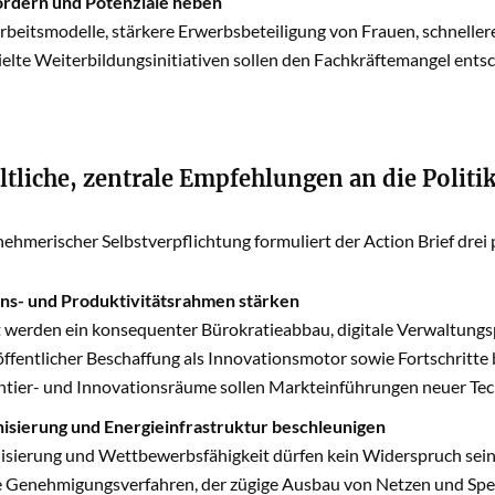
ördern und Potenziale heben
Arbeitsmodelle, stärkere Erwerbsbeteiligung von Frauen, schneller
ielte Weiterbildungsinitiativen sollen den Fachkräftemangel entsc
ltliche, zentrale Empfehlungen an die Politik
hmerischer Selbstverpflichtung formuliert der Action Brief drei pr
ns- und Produktivitätsrahmen stärken
 werden ein konsequenter Bürokratieabbau, digitale Verwaltungsproz
ffentlicher Beschaffung als Innovationsmotor sowie Fortschritte
tier- und Innovationsräume sollen Markteinführungen neuer Tec
isierung und Energieinfrastruktur beschleunigen
sierung und Wettbewerbsfähigkeit dürfen kein Widerspruch sein. 
e Genehmigungsverfahren, der zügige Ausbau von Netzen und Spei