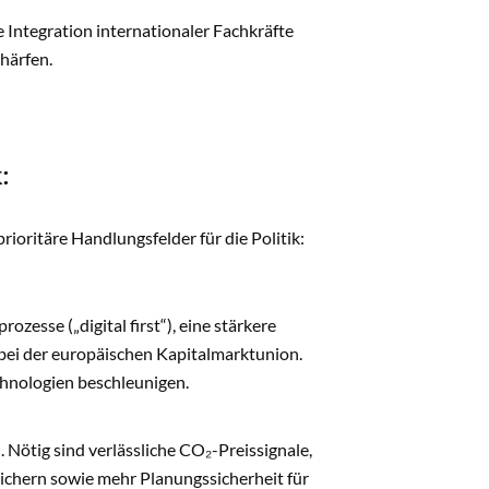
e Integration internationaler Fachkräfte
härfen.
:
ioritäre Handlungsfelder für die Politik:
esse („digital first“), eine stärkere
 bei der europäischen Kapitalmarktunion.
hnologien beschleunigen.
Nötig sind verlässliche CO₂-Preissignale,
chern sowie mehr Planungssicherheit für