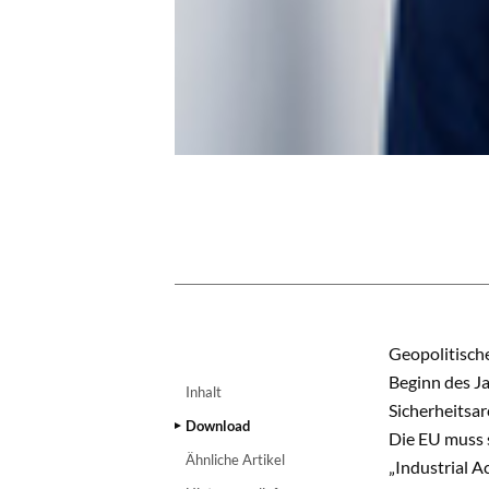
INHALT
Geopolitische
Beginn des J
Inhalt
Sicherheitsar
Download
Die EU muss s
Ähnliche Artikel
„Industrial A