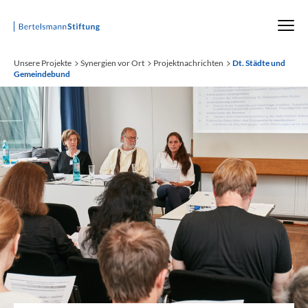
Startseite
Unsere Projekte
Synergien vor Ort
Projektnachrichten
Dt. Städte und
Gemeindebund