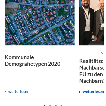
VE
:
Kommunale
Realitätsc
Demografietypen 2020
Nachbarsch
EU zu den 
Nachbarn?
weiterlesen
weiterlesen