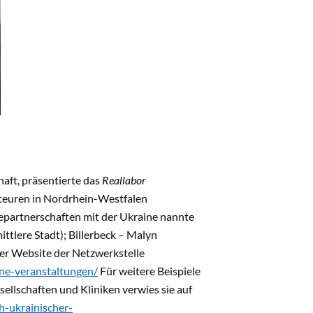
aft, präsentierte das
Reallabor
teuren in Nordrhein-Westfalen
tepartnerschaften mit der Ukraine nannte
tlere Stadt); Billerbeck – Malyn
der Website der Netzwerkstelle
ine-veranstaltungen/
Für weitere Beispiele
ellschaften und Kliniken verwies sie auf
h-ukrainischer-