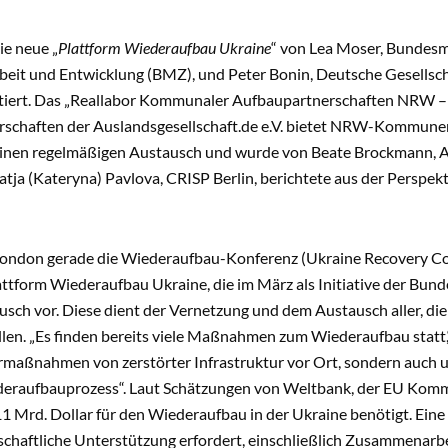
ie neue „
Plattform Wiederaufbau Ukraine
“ von Lea Moser, Bundesmi
it und Entwicklung (BMZ), und Peter Bonin, Deutsche Gesellsch
ntiert. Das „Reallabor Kommunaler Aufbaupartnerschaften NRW – 
rschaften der Auslandsgesellschaft.de e.V. bietet NRW-Kommunen
inen regelmäßigen Austausch und wurde von Beate Brockmann, A
Katja (Kateryna) Pavlova, CRISP Berlin, berichtete aus der Perspe
ondon gerade die Wiederaufbau-Konferenz (Ukraine Recovery Conf
ttform Wiederaufbau Ukraine, die im März als Initiative der Bun
sch vor. Diese dient der Vernetzung und dem Austausch aller, di
len. „Es finden bereits viele Maßnahmen zum Wiederaufbau statt,“ 
maßnahmen von zerstörter Infrastruktur vor Ort, sondern auch u
deraufbauprozess“. Laut Schätzungen von Weltbank, der EU Komm
11 Mrd. Dollar für den Wiederaufbau in der Ukraine benötigt. Ei
schaftliche Unterstützung erfordert, einschließlich Zusammenar