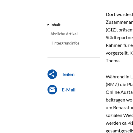
INHALT
Dort wurde d
Zusammenarbe
Inhalt
(GIZ), präse
Ähnliche Artikel
Städtepartne
Hintergrundinfos
Rahmen für e
vorgestellt. 
Thema.
Teilen
Während in L
(BMZ) die Pla
E-Mail
Online Austau
beitragen wol
um Reparatur
sozialen Wie
werden ca. 4
gesamtgesell