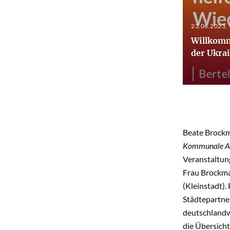
23.06.2023
,
Willkomm
der Ukra
Beate Brockm
Kommunale Au
Veranstaltung
Frau Brockma
(Kleinstadt).
Städtepartne
deutschlandwe
die Übersich