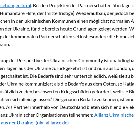
iehungen.html
. Bei den Projekten der Partnerschaften überlagert
) Humanitäre Hilfe, der (mittelfristige) Wiederaufbau, der jedoch 
hen in den ukrainischen Kommunen einen möglichst normalen Allta
n der Ukraine, für die bereits heute Grundlagen gelegt werden. 
g der kommunalen Partnerschaften sei insbesondere die Einbezi
mann.
hung der Perspektive der Ukrainischen Community ist unabdingbar
en Tagen aus der Ukraine zurückgekehrt ist und nun aus London, 
geschaltet ist. Die Bedarfe sind sehr unterschiedlich, weiß sie zu
er Ukraine kommuniziert als die Bedarfe aus dem Osten, so Katj
usätzlich zu den beschwerten Kriegsschäden gefordert, weil sie 
en sich allein gelassen.“ Die genauen Bedarfe zu kennen, ist eine
n. Als Partner innerhalb von Deutschland bieten sich hier die vie
ianz Ukrainischer Organisationen teilnehmen:
Allianz Ukrainische
aus der Ukraine! (ukr-alliance.de)