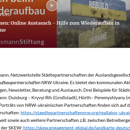
 VIDEO
en: Online Austausch - Hilfe zum Wiederaufbau in
ine
ann, Netzwerkstelle Städtepartnerschaften der Auslandsgesellsch
fbaupartnerschaften NRW-Ukraine
. Es bietet den kommunalen Ak
en, Newsletter, Beratung und Austausch. Drei Beispiele für Städ
nn: Duisburg – Kryvyi Rih (Großstadt), Hürth– Peremyshlyany (mit
 Porträts von NRW-ukrainischen Partnerschaften finden sich auf 
rschaften:
https://staedtepartnerschaftennrw.org/reallabor-ukra
it sowie auch weitere Partnerschaften z.B. zwischen Betreiberges
t der SKEW:
https
://
skew.engagement-global.de/landkarte-deutsc