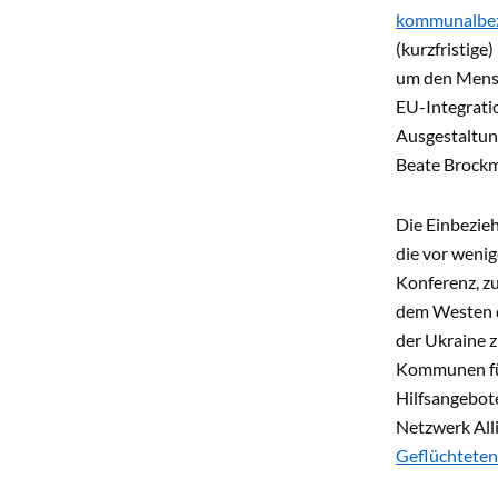
kommunalbez
(kurzfristige
um den Mensc
EU-Integratio
Ausgestaltun
Beate Brock
Die Einbezie
die vor wenig
Konferenz, zu
dem Westen d
der Ukraine z
Kommunen fühl
Hilfsangebote
Netzwerk All
Geflüchteten 