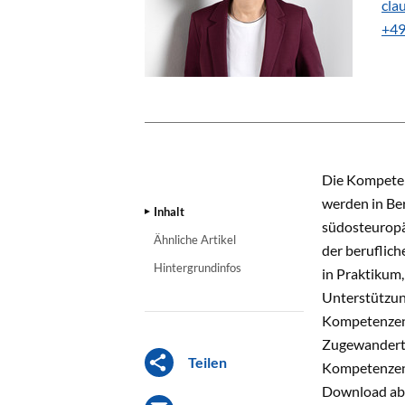
cla
+49
INHALT
Die Kompeten
werden in Ber
Inhalt
südosteuropäi
Ähnliche Artikel
der beruflich
Hintergrundinfos
in Praktikum,
Unterstützung
Kompetenzen 
Zugewanderte
Teilen
Kompetenzen?
Download abr