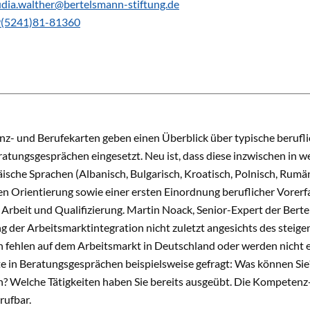
udia.walther@bertelsmann-stiftung.de
(5241)81-81360
z- und Berufekarten geben einen Überblick über typische berufli
atungsgesprächen eingesetzt. Neu ist, dass diese inzwischen in we
sche Sprachen (Albanisch, Bulgarisch, Kroatisch, Polnisch, Rumän
en Orientierung sowie einer ersten Einordnung beruflicher Vorerf
 Arbeit und Qualifizierung. Martin Noack, Senior-Expert der Bertel
 der Arbeitsmarktintegration nicht zuletzt angesichts des steige
fehlen auf dem Arbeitsmarkt in Deutschland oder werden nicht 
 in Beratungsgesprächen beispielsweise gefragt: Was können Sie?
 Welche Tätigkeiten haben Sie bereits ausgeübt. Die Kompetenz-
ufbar.