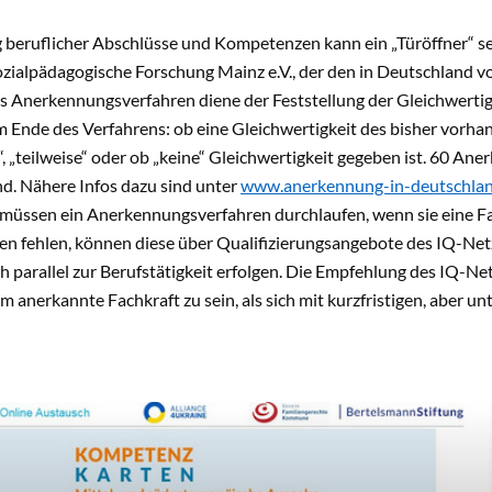
beruflicher Abschlüsse und Kompetenzen kann ein „Türöffner“ se
 Sozialpädagogische Forschung Mainz e.V., der den in Deutschland
as Anerkennungsverfahren diene der Feststellung der Gleichwertigk
m Ende des Verfahrens: ob eine Gleichwertigkeit des bisher vorh
“, „teilweise“ oder ob „keine“ Gleichwertigkeit gegeben ist. 60 An
d. Nähere Infos dazu sind unter
www.anerkennung-in-deutschlan
müssen ein Anerkennungsverfahren durchlaufen, wenn sie eine Fa
nen fehlen, können diese über Qualifizierungsangebote des IQ-Ne
h parallel zur Berufstätigkeit erfolgen. Die Empfehlung des IQ-Netz
um anerkannte Fachkraft zu sein, als sich mit kurzfristigen, aber u