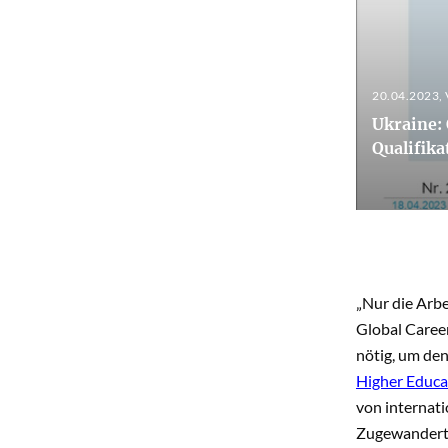
20.04.2023
,
Ukraine:
Qualifik
„Nur die Arb
Global Caree
nötig, um de
Higher Educa
von internati
Zugewanderten