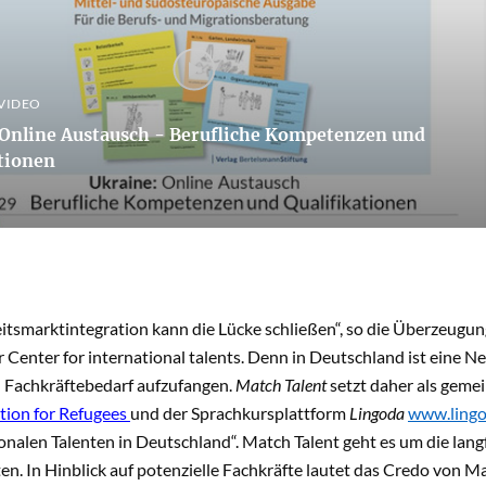
 VIDEO
 Online Austausch - Berufliche Kompetenzen und
ationen
eitsmarktintegration kann die Lücke schließen“, so die Überzeug
r Center for international talents. Denn in Deutschland ist ein
n Fachkräftebedarf aufzufangen.
Match Talent
setzt daher als geme
tion for Refugees
und der Sprachkursplattform
Lingoda
www.ling
onalen Talenten in Deutschland“. Match Talent geht es um die lang
. In Hinblick auf potenzielle Fachkräfte lautet das Credo von Mat