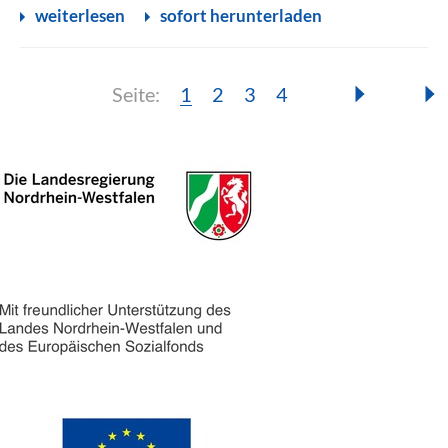
weiterlesen
sofort herunterladen
Seite:
Seite:
Seite:
Seite:
Seite:
1
2
3
4