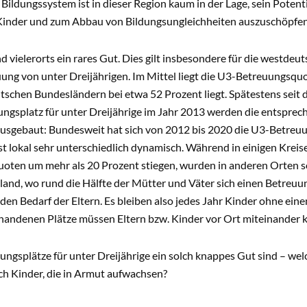
 Bildungssystem ist in dieser Region kaum in der Lage, sein Poten
Kinder und zum Abbau von Bildungsungleichheiten auszuschöpfe
nd vielerorts ein rares Gut. Dies gilt insbesondere für die westde
uung von unter Dreijährigen. Im Mittel liegt die U3-Betreuungsquo
tschen Bundesländern bei etwa 52 Prozent liegt. Spätestens seit
ngsplatz für unter Dreijährige im Jahr 2013 werden die entsprec
sgebaut: Bundesweit hat sich von 2012 bis 2020 die U3-Betreuu
t lokal sehr unterschiedlich dynamisch. Während in einigen Kreise
oten um mehr als 20 Prozent stiegen, wurden in anderen Orten so
and, wo rund die Hälfte der Mütter und Väter sich einen Betreu
 den Bedarf der Eltern. Es bleiben also jedes Jahr Kinder ohne ein
handenen Plätze müssen Eltern bzw. Kinder vor Ort miteinander 
ngsplätze für unter Dreijährige ein solch knappes Gut sind – wel
ich Kinder, die in Armut aufwachsen?