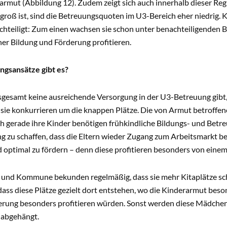
rmut (Abbildung 12). Zudem zeigt sich auch innerhalb dieser Regi
roß ist, sind die Betreuungsquoten im U3-Bereich eher niedrig. 
chteiligt: Zum einen wachsen sie schon unter benachteiligenden 
her Bildung und Förderung profitieren.
ngsansätze gibt es?
nsgesamt keine ausreichende Versorgung in der U3-Betreuung gibt
 sie konkurrieren um die knappen Plätze. Die von Armut betroffene
ch gerade ihre Kinder benötigen frühkindliche Bildungs- und Betr
g zu schaffen, dass die Eltern wieder Zugang zum Arbeitsmarkt 
d optimal zu fördern – denn diese profitieren besonders von eine
 und Kommune bekunden regelmäßig, dass sie mehr Kitaplätze sch
 dass diese Plätze gezielt dort entstehen, wo die Kinderarmut bes
erung besonders profitieren würden. Sonst werden diese Mädche
 abgehängt.