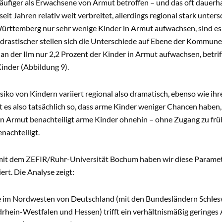
äufiger als Erwachsene von Armut betroffen – und das oft dauerha
eit Jahren relativ weit verbreitet, allerdings regional stark unte
ttemberg nur sehr wenige Kinder in Armut aufwachsen, sind es in
 drastischer stellen sich die Unterschiede auf Ebene der Kommune
an der Ilm nur 2,2 Prozent der Kinder in Armut aufwachsen, betrif
Kinder (Abbildung 9).
iko von Kindern variiert regional also dramatisch, ebenso wie ih
t es also tatsächlich so, dass arme Kinder weniger Chancen haben
n Armut benachteiligt arme Kinder ohnehin – ohne Zugang zu frü
enachteiligt.
t dem ZEFIR/Ruhr-Universität Bochum haben wir diese Paramete
ert. Die Analyse zeigt:
 im Nordwesten von Deutschland (mit den Bundesländern Schles
rhein-Westfalen und Hessen) trifft ein verhältnismäßig geringes