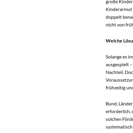
große Kindera
Kinderarmut g
doppelt bena
nicht von frü
Welche Lösu
Solange es i
ausgespielt –
Nachteil. Do
Voraussetzun
frühzeitig un
Bund, Länder
erforderlich,
solchen Förd
systematisch