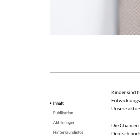
INHALT
Kinder sind h
Entwicklungs
Inhalt
Unsere aktuel
Publikation
Abbildungen
Die Chancen a
Hintergrundinfos
Deutschlands 