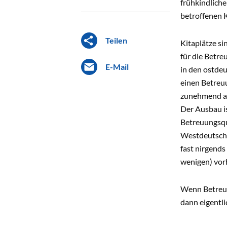
frühkindliche
betroffenen 
Teilen
Kitaplätze si
für die Betre
E-Mail
in den ostdeu
einen Betreuu
zunehmend au
Der Ausbau is
Betreuungsqu
Westdeutschl
fast nirgends
wenigen) vor
Wenn Betreuu
dann eigentl