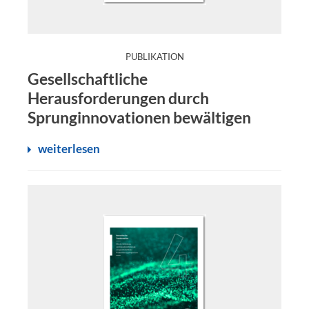
:
PUBLIKATION
Sprunginnovationen bergen ein großes Potenzial zur Stä
Gesellschaftliche
Herausforderungen durch
Sprunginnovationen bewältigen
weiterlesen