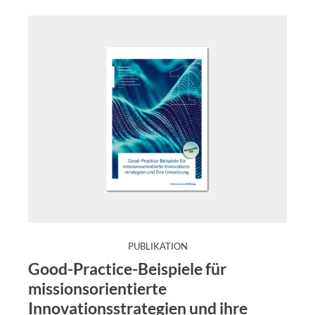
:
PUBLIKATION
Eine moderne Innovationspolitik sollte gleichermaßen auf
Good-Practice-Beispiele für
missionsorientierte
Innovationsstrategien und ihre