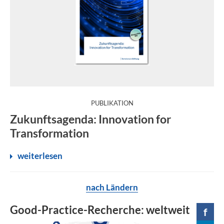
:
PUBLIKATION
Innovation ist einer der wichtigsten Schlüssel zu ökonomis
Zukunftsagenda: Innovation for
Transformation
weiterlesen
nach Ländern