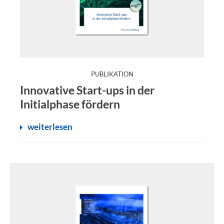
:
PUBLIKATION
Start-ups sind Trendsetter des Wandels. Sie brauchen 
Innovative Start-ups in der
Initialphase fördern
weiterlesen