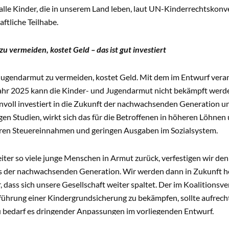
alle Kinder, die in unserem Land leben, laut UN-Kinderrechtskon
aftliche Teilhabe.
u vermeiden, kostet Geld – das ist gut investiert
Jugendarmut zu vermeiden, kostet Geld. Mit dem im Entwurf ver
Jahr 2025 kann die Kinder- und Jugendarmut nicht bekämpft werd
nnvoll investiert in die Zukunft der nachwachsenden Generation u
gen Studien, wirkt sich das für die Betroffenen in höheren Löhne
eren Steuereinnahmen und geringen Ausgaben im Sozialsystem.
eiter so viele junge Menschen in Armut zurück, verfestigen wir 
ls der nachwachsenden Generation. Wir werden dann in Zukunft 
, dass sich unsere Gesellschaft weiter spaltet. Der im Koalitions
führung einer Kindergrundsicherung zu bekämpfen, sollte aufrecht
 bedarf es dringender Anpassungen im vorliegenden Entwurf.