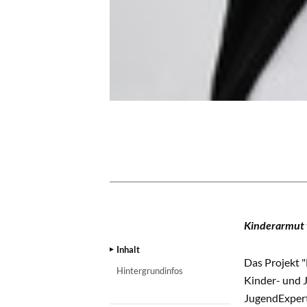
INHALT
Kinderarmut w
Inhalt
Das Projekt "
Hintergrundinfos
Kinder- und 
JugendExpert