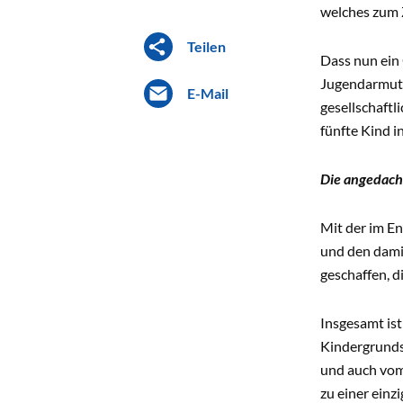
welches zum Z
Teilen
Dass nun ein 
Jugendarmut z
E-Mail
gesellschaft
fünfte Kind 
Die angedach
Mit der im E
und den damit
geschaffen, d
Insgesamt ist
Kindergrunds
und auch vom 
zu einer ein