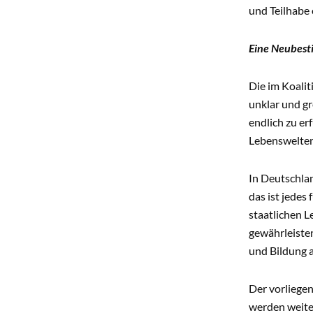
und Teilhabe 
Eine Neubest
Die im Koali
unklar und gr
endlich zu er
Lebenswelten 
In Deutschla
das ist jedes
staatlichen L
gewährleisten
und Bildung 
Der vorliege
werden weite