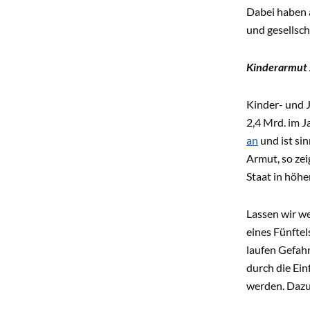
Dabei haben 
und gesellsch
Kinderarmut z
Kinder- und 
2,4 Mrd. im 
an
und ist si
Armut, so zei
Staat in höh
Lassen wir w
eines Fünfte
laufen Gefahr
durch die Ein
werden. Dazu