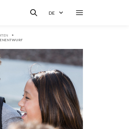
Suche ein-/ausblenden
Menü
DE
Sprachwahl ein-/ausblenden
HTEN
NTENENTWURF