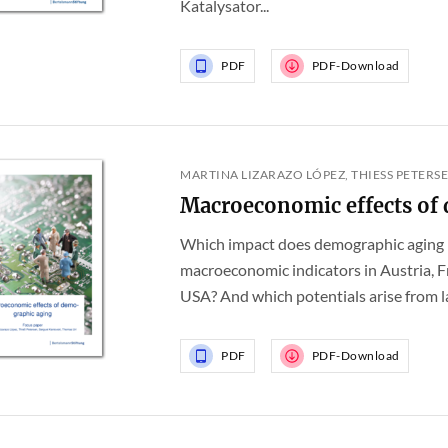
Katalysator...
PDF
PDF-Download
MARTINA LIZARAZO LÓPEZ, THIESS PETERSE
Macroeconomic effects of
Which impact does demographic aging 
macroeconomic indicators in Austria, Fr
USA? And which potentials arise from la
PDF
PDF-Download