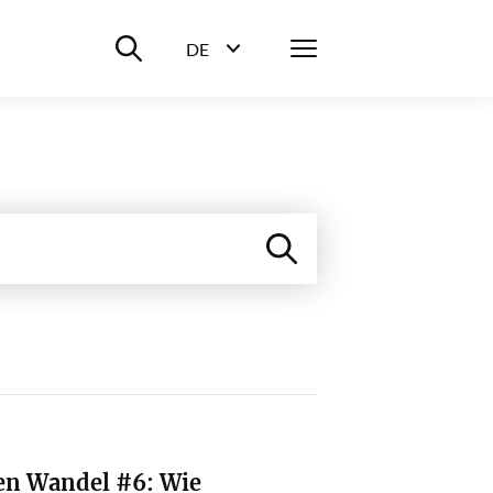
Suche ein-/ausblenden
Menü
DE
Sprachwahl ein-/ausblenden
en Wandel #6: Wie