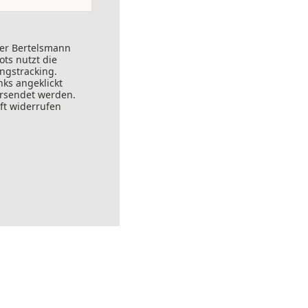
der Bertelsmann
ts nutzt die
ungstracking.
nks angeklickt
ersendet werden.
ft widerrufen