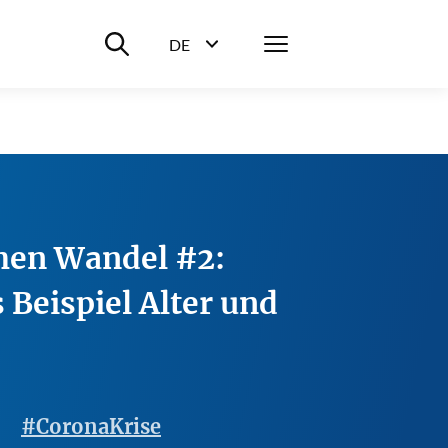
Suche ein-/ausblenden
Menü
DE
Sprachwahl ein-/ausblenden
hen Wandel #2:
 Beispiel Alter und
#CoronaKrise