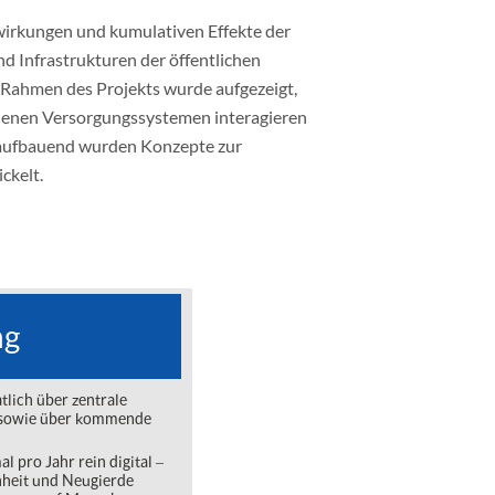
wirkungen und kumulativen Effekte der
d Infrastrukturen der öffentlichen
 Rahmen des Projekts wurde aufgezeigt,
edenen Versorgungssystemen interagieren
f aufbauend wurden Konzepte zur
ckelt.
ng
lich über zentrale
ng sowie über kommende
l pro Jahr rein digital ‒
nheit und Neugierde