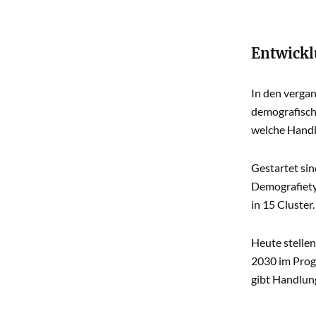
Entwick
In den verga
demografisch
welche Handl
Gestartet si
Demografiety
in 15 Cluster.
Heute stellen
2030 im Prog
gibt Handlun