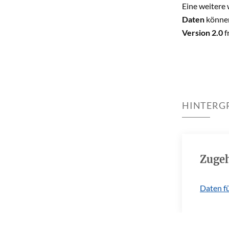
Eine weitere 
Daten
können
Version 2.0
f
HINTERG
Zugeh
Daten fü