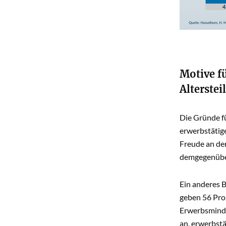
Motive f
Alterste
Die Gründe f
erwerbstätige
Freude an der
demgegenüber
Ein anderes B
geben 56 Pro
Erwerbsminder
an, erwerbstä