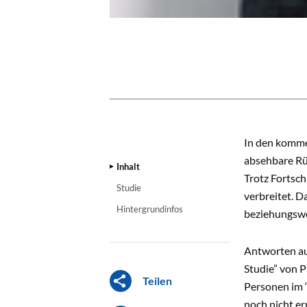
INHALT
In den komme
absehbare Rü
Inhalt
Trotz Fortsch
Studie
verbreitet. D
Hintergrundinfos
beziehungswei
Antworten auf
Studie” von P
Teilen
Personen im “
noch nicht er