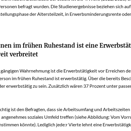
Personen befragt wurden. Die Studienergebnisse beziehen sich au
istellungsphase der Altersteilzeit, in Erwerbsminderungsrente ode
onen im frühen Ruhestand ist eine Erwerbstä
it verbreitet
 gängigen Wahrnehmung ist die Erwerbstätigkeit vor Erreichen d
erson im frühen Ruhestand ist erwerbstätig. Über die bereits Bes
er erwerbstätig zu sein. Zusätzlich wären 37 Prozent unter passe
htig ist den Befragten, dass sie Arbeitsumfang und Arbeitszeite
n angenehmes soziales Umfeld treffen (siehe Abbildung: Vom Vorr
immen könnte). Lediglich jede:r Vierte lehnt eine Erwerbstätigke