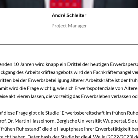
André Schleiter
Project Manager
nden 10 Jahren wird knapp ein Drittel der heutigen Erwerbsperso
ckgang des Arbeitskräfteangebots wird den Fachkräftemangel vers
ritten bei der Erwerbsbeteiligung älterer Arbeitskräfte ist der frü
amit wird die Frage wichtig, wie sich Erwerbspotenziale von Älter
se aktivieren lassen, die vorzeitig das Erwerbsleben verlassen ode
 diese Frage gibt die Studie “Erwerbsbereitschaft im frühen Ruhe
rof. Dr. Martin Hasselhorn, Bergische Universität Wuppertal. Sie
frühen Ruhestand”, die die Hauptphase ihrer Erwerbstätigkeit ber
reicht haben. Datenbasis der Studie ist die 4. Welle (2022/2023) 