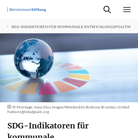
Suche ein-/ausb
Men
N
SDG-INDIKATOREN FÜR KOMMUNALE ENTWICKLUNGSPOLITIK
© Montage: mauritius images/Westend61/Andrew Brookes; United
Nations/globalgoals.org
SDG-Indikatoren für
kommunale