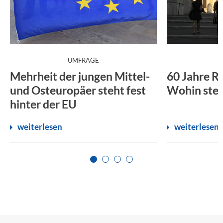
:
UMFRAGE
Mehrheit der jungen Mittel-
60 Jahre R
und Osteuropäer steht fest
Wohin steu
hinter der EU
weiterlesen
weiterlesen
Zur Seite 1
Zur Seite 2
Zur Seite 3
Zur Seite 4