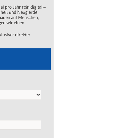
l pro Jahr rein digital ‒
nheit und Neugierde
chauen auf Menschen,
gen wir einen
lusiver direkter