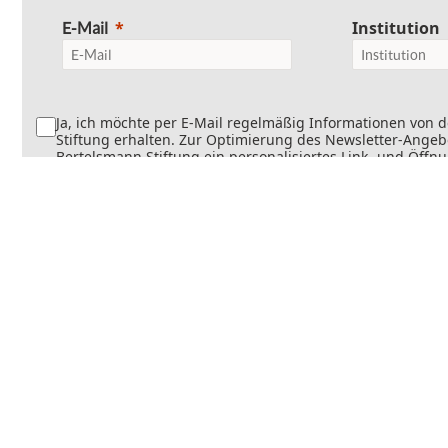
Institution
E-Mail
Ja, ich möchte per E-Mail regelmäßig Informationen von 
Stiftung erhalten. Zur Optimierung des Newsletter-Angebo
Bertelsmann Stiftung ein personalisiertes Link- und Öffn
Dabei wird erfasst, welche Inhalte geöffnet und welche Li
werden. Die Newsletter können teilweise personalisiert v
Die Einwilligung kann jederzeit mit Wirkung für die Zukun
werden. Weitere Informationen finden Sie in
unseren
Datenschutzinformationen
.
Senden