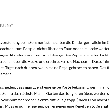
IBUNG
usvorstellung beim Sommerfest möchten die Kinder gern allein im G
eachten: zum Beispiel nichts über den Zaun oder die Hecke werfe
sagen. Als Jelena und Semra mit den großen Zapfen der alten Fichten
rsehen über die Hecke und erschrecken die Nachbarin. Daraufhin 
 des Tages nach drinnen, weil sie eine Regel gebrochen haben. Das 
lament.
tschieden, dass man zuerst eine gelbe Karte bekommt, wenn man o
d Semra das nächste Mal im Garten das Jonglieren üben, werden si
lownsnummer proben. Semra ruft laut „Stopp!“, doch Leon macht w
. Muss er nun reingehen, weil er gegen eine Regel verstoßen hat