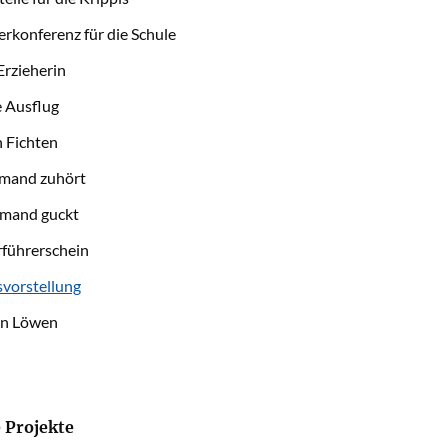
erkonferenz für die Schule
Erzieherin
 Ausflug
 Fichten
mand zuhört
emand guckt
rführerschein
svorstellung
en Löwen
 Projekte