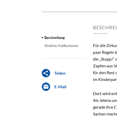
BESCHRE
Beschreibung
Für die Zirk
Ähnliche Publikationen
paar Regeln b
die „Stopp!“ 
Zapfen aus Ve
für den Rest
Teilen
im Kinderpar
E-Mail
Dort wird en
Als Jelena un
gerade ihre C
Sachen machen