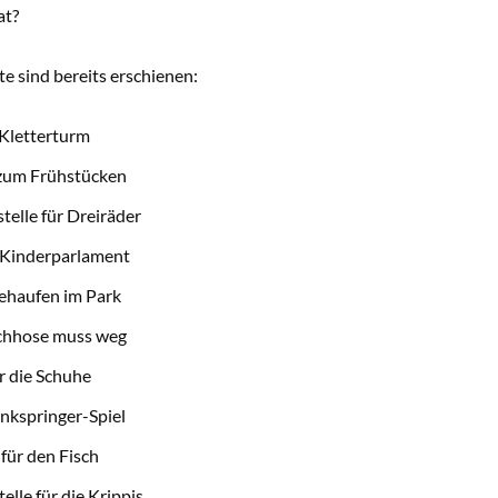
at?
e sind bereits erschienen:
Kletterturm
 zum Frühstücken
telle für Dreiräder
 Kinderparlament
ehaufen im Park
chhose muss weg
r die Schuhe
nkspringer-Spiel
für den Fisch
elle für die Krippis