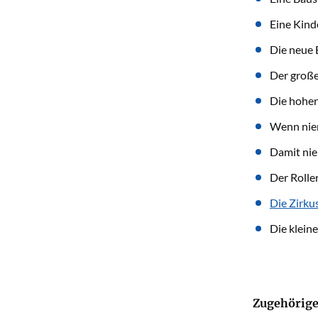
Eine Kind
Die neue 
Der große
Die hohen
Wenn nie
Damit ni
Der Rolle
Die Zirku
Die klein
Zugehörige