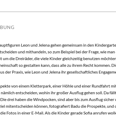
IBUNG
uptfiguren Leon und Jelena gehen gemeinsam in den Kindergarten.
tscheiden und mithandeln, so zum Beispiel bei der Frage, wie man 
t um die Dreiräder, die viele Kinder gleichzeitig benutzen möchten,
einschaft so gestalten kann, dass alle zu ihrem Recht kommen. Di
us der Praxis, wie Leon und Jelena ihr gesellschaftliches Engagem
pekte von einem Kletterpark, einer Höhle und einer Rundfahrt mi
ämlich entscheiden, wohin ihr großer Ausflug gehen soll. Da fällt
. Die drei haben die Windpocken, sind aber bis zum Ausflug sicher
iel mitentscheiden können, fotografiert Badu die Prospekte, und 
 die Fotos in einer E-Mail. Als die Kinder gerade Sofia anrufen wo