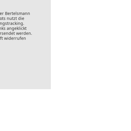
der Bertelsmann
ts nutzt die
ungstracking.
nks angeklickt
ersendet werden.
ft widerrufen