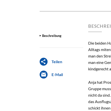
BESCHRE
Beschreibung
Die beiden Ha
Alltags miten
man den Strei
Teilen
man eine Gem
kindgerecht a
E-Mail
Anja hat Pros
Gruppe muss n
nicht da sind
das Ausflugsz
schickt ihnen