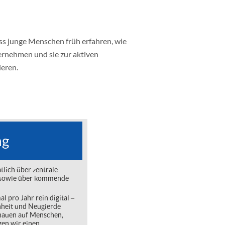
ss junge Menschen früh erfahren, wie
ernehmen und sie zur aktiven
eren.
ng
lich über zentrale
ng sowie über kommende
l pro Jahr rein digital ‒
nheit und Neugierde
chauen auf Menschen,
gen wir einen