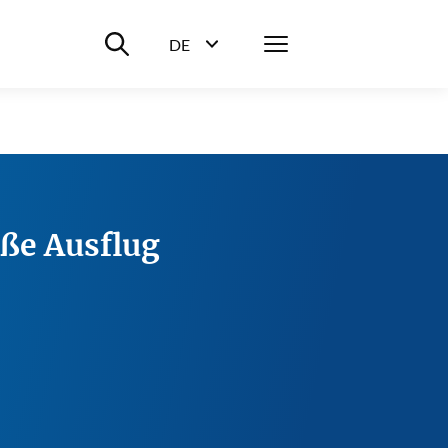
Suche ein-/ausblenden
Menü
DE
Sprachwahl ein-/ausblenden
oße Ausflug