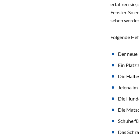
erfahren sie,
Fenster. So e
sehen werden
Folgende Heft
Der neue 
Ein Platz
Die Haltes
Jelena im
Die Hund
Die Mats
Schuhe fü
Das Schra