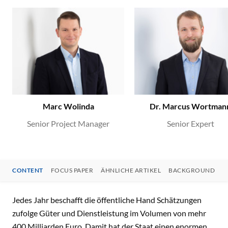
Marc Wolinda
Dr. Marcus Wortman
Senior Project Manager
Senior Expert
CONTENT
FOCUS PAPER
ÄHNLICHE ARTIKEL
BACKGROUND
CONTENT
Jedes Jahr beschafft die öffentliche Hand Schätzungen
zufolge Güter und Dienstleistung im Volumen von mehr
400 Milliarden Euro. Damit hat der Staat einen enormen