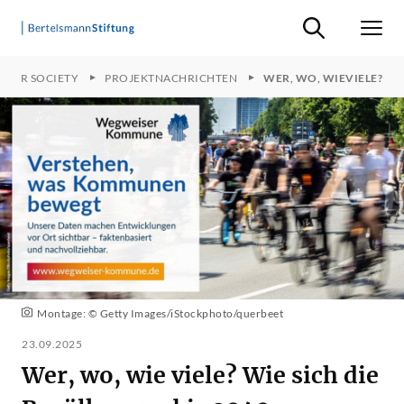
Suche ein-/ausb
Men
 FOR SOCIETY
PROJEKTNACHRICHTEN
WER, WO, WIEVIELE?
Montage: © Getty Images/iStockphoto/querbeet
23.09.2025
Wer, wo, wie viele? Wie sich die