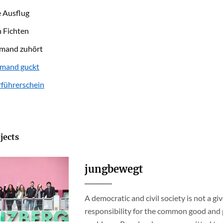
 Ausflug
 Fichten
mand zuhört
emand guckt
rführerschein
jects
jungbewegt
A democratic and civil society is not a gi
responsibility for the common good and pa