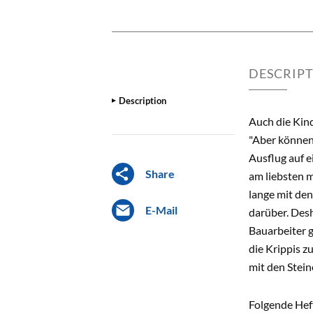
DESCRIP
Description
Auch die Kin
"Aber können 
Ausflug auf e
Share
am liebsten m
lange mit den
E-Mail
darüber. Desh
Bauarbeiter g
die Krippis z
mit den Stein
Folgende Heft