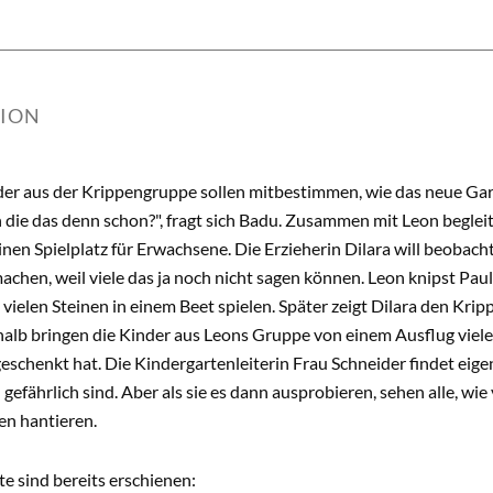
TION
der aus der Krippengruppe sollen mitbestimmen, wie das neue Gar
die das denn schon?", fragt sich Badu. Zusammen mit Leon beglei
inen Spielplatz für Erwachsene. Die Erzieherin Dilara will beobach
achen, weil viele das ja noch nicht sagen können. Leon knipst Paul
 vielen Steinen in einem Beet spielen. Später zeigt Dilara den Kripp
alb bringen die Kinder aus Leons Gruppe von einem Ausflug viele 
eschenkt hat. Die Kindergartenleiterin Frau Schneider findet eigent
u gefährlich sind. Aber als sie es dann ausprobieren, sehen alle, wi
en hantieren.
e sind bereits erschienen: