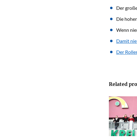
Der große
Die hohen
Wenn nie
Damit ni
Der Rolle
Related pro