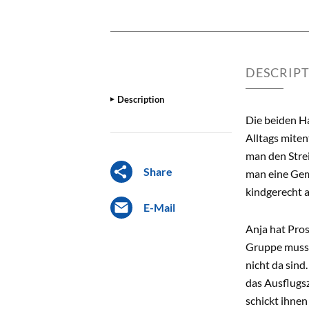
DESCRIP
Description
Die beiden Ha
Alltags miten
man den Strei
Share
man eine Gem
kindgerecht a
E-Mail
Anja hat Pros
Gruppe muss n
nicht da sind
das Ausflugsz
schickt ihnen