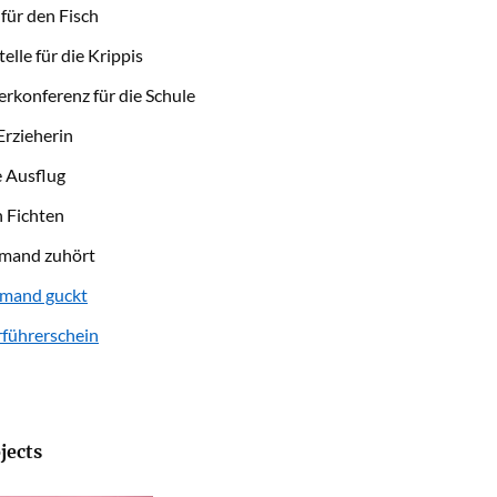
für den Fisch
elle für die Krippis
erkonferenz für die Schule
Erzieherin
 Ausflug
 Fichten
mand zuhört
emand guckt
rführerschein
jects