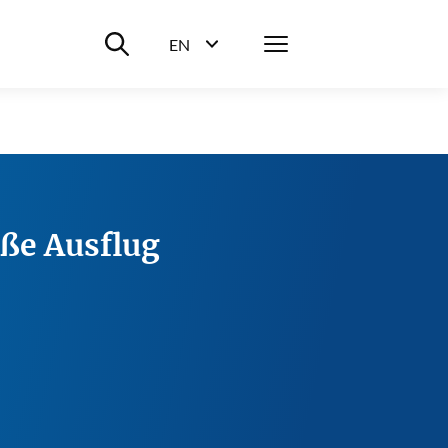
Suche ein-/ausblenden
Menü
EN
Sprachwahl ein-/ausblenden
oße Ausflug