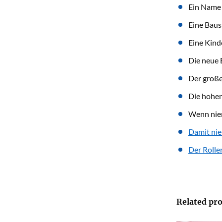
Ein Name 
Eine Baust
Eine Kind
Die neue 
Der große
Die hohen
Wenn nie
Damit ni
Der Rolle
Related pro