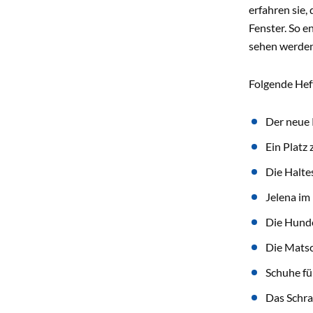
erfahren sie,
Fenster. So e
sehen werden
Folgende Heft
Der neue 
Ein Platz
Die Haltes
Jelena im
Die Hund
Die Mats
Schuhe fü
Das Schra