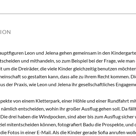
TION
uptfiguren Leon und Jelena gehen gemeinsam in den Kindergarten.
tscheiden und mithandeln, so zum Beispiel bei der Frage, wie man 
t um die Dreiräder, die viele Kinder gleichzeitig benutzen möchten,
einschaft so gestalten kann, dass alle zu ihrem Recht kommen. Di
us der Praxis, wie Leon und Jelena ihr gesellschaftliches Engagem
pekte von einem Kletterpark, einer Höhle und einer Rundfahrt mi
ämlich entscheiden, wohin ihr großer Ausflug gehen soll. Da fällt
. Die drei haben die Windpocken, sind aber bis zum Ausflug sicher
iel mitentscheiden können, fotografiert Badu die Prospekte, und 
 die Fotos in einer E-Mail. Als die Kinder gerade Sofia anrufen wo